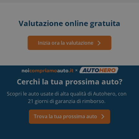
Tutto questo ti viene chiaramente comunicato sul
momento in maniera del tutto trasparente. Una
volta confermati i dati, l'offerta viene finalizzata.
Valutazione online gratuita
Se decidi di vendere, il gioco è fatto! Ci consegni la
tua auto e non dovrai preoccuparti più di niente:
ce ne occupiamo noi.
Inizia ora la valutazione
Cerchi la tua prossima auto?
Scopri le auto usate di alta qualità di Autohero, con
21 giorni di garanzia di rimborso.
Trova la tua prossima auto