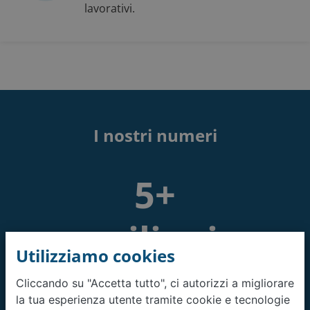
lavorativi.
I nostri numeri
5+
milioni
Utilizziamo cookies
Più di 5 milioni
Cliccando su "Accetta tutto", ci autorizzi a migliorare
di clienti soddisfatti
la tua esperienza utente tramite cookie e tecnologie