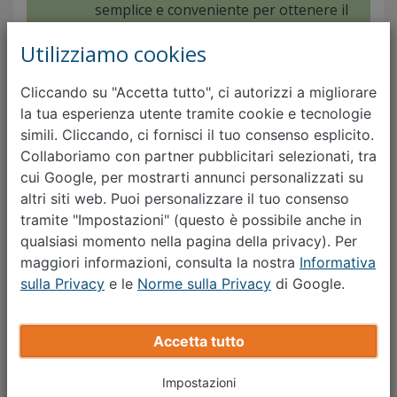
semplice e conveniente per ottenere il
miglior prezzo possibile, evitando
Utilizziamo cookies
ulteriori perdite dovute alla
svalutazione. Inizia ora!
Cliccando su "Accetta tutto", ci autorizzi a migliorare
la tua esperienza utente tramite cookie e tecnologie
simili. Cliccando, ci fornisci il tuo consenso esplicito.
Calcola svalutazione auto
Collaboriamo con partner pubblicitari selezionati, tra
cui Google, per mostrarti annunci personalizzati su
altri siti web. Puoi personalizzare il tuo consenso
tramite "Impostazioni" (questo è possibile anche in
Cosa dicono i nostri clienti:
qualsiasi momento nella pagina della privacy). Per
maggiori informazioni, consulta la nostra
Informativa
sulla Privacy
e le
Norme sulla Privacy
di Google.
Servizio veloce ed impeccabile. Anche il pagamento
è arrivato subito e la quotazione on line è stata
confermata.
Accetta tutto
LUIGI V.
Impostazioni
Volkswagen Passat 2015 | Segrate