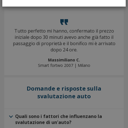
Tutto perfetto mi hanno, confermato il prezzo
iniziale dopo 30 minuti avevo anche già fatto il
passaggio di proprietà e il bonifico mi è arrivato
dopo 24 ore.
Massimiliano C.
Smart fortwo 2007 | Milano
Domande e risposte sulla
svalutazione auto
Quali sono i fattori che influenzano la
svalutazione di un'auto?