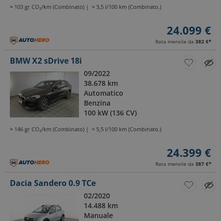
≈ 103 gr CO₂/km (Combinato)
≈ 3,5 l/100 km (Combinato.)
24.099 €
Rata mensile da
382 €
*
BMW X2 sDrive 18i
09/2022
38.678 km
Automatico
Benzina
100 kW (136 CV)
≈ 146 gr CO₂/km (Combinato)
≈ 5,5 l/100 km (Combinato.)
24.399 €
Rata mensile da
387 €
*
Dacia Sandero 0.9 TCe
02/2020
14.488 km
Manuale