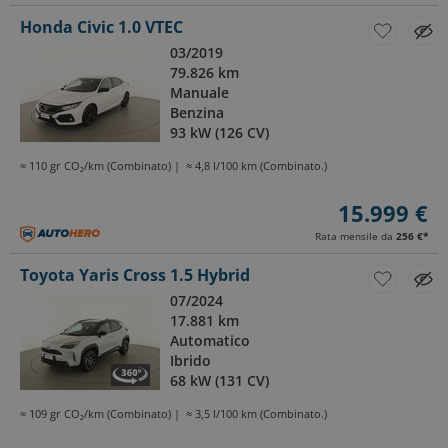
Honda Civic 1.0 VTEC
03/2019
79.826 km
Manuale
Benzina
93 kW (126 CV)
≈ 110 gr CO₂/km (Combinato)
≈ 4,8 l/100 km (Combinato.)
15.999 €
Rata mensile da
256 €
*
Toyota Yaris Cross 1.5 Hybrid
07/2024
17.881 km
Automatico
Ibrido
68 kW (131 CV)
≈ 109 gr CO₂/km (Combinato)
≈ 3,5 l/100 km (Combinato.)