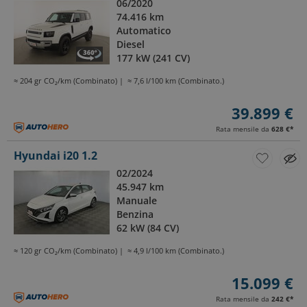
06/2020
74.416 km
Automatico
Diesel
177 kW (241 CV)
≈ 204 gr CO₂/km (Combinato)
≈ 7,6 l/100 km (Combinato.)
39.899 €
Rata mensile da
628 €
*
Hyundai i20 1.2
02/2024
45.947 km
Manuale
Benzina
62 kW (84 CV)
≈ 120 gr CO₂/km (Combinato)
≈ 4,9 l/100 km (Combinato.)
15.099 €
Rata mensile da
242 €
*