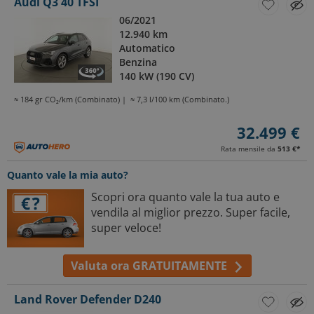
Audi Q3 40 TFSI
06/2021
12.940 km
Automatico
Benzina
140 kW (190 CV)
≈ 184 gr CO₂/km (Combinato)
≈ 7,3 l/100 km (Combinato.)
32.499 €
Rata mensile da
513 €
*
Quanto vale la mia auto?
Scopri ora quanto vale la tua auto e
vendila al miglior prezzo. Super facile,
super veloce!
Valuta ora GRATUITAMENTE
Land Rover Defender D240