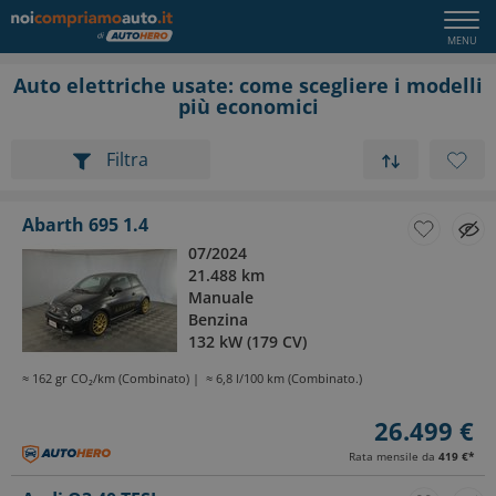
Auto elettriche usate: come scegliere i modelli
più economici
Filtra
Abarth 695 1.4
07/2024
21.488 km
Manuale
Benzina
132 kW (179 CV)
≈ 162 gr CO₂/km (Combinato)
≈ 6,8 l/100 km (Combinato.)
26.499 €
Rata mensile da
419 €
*