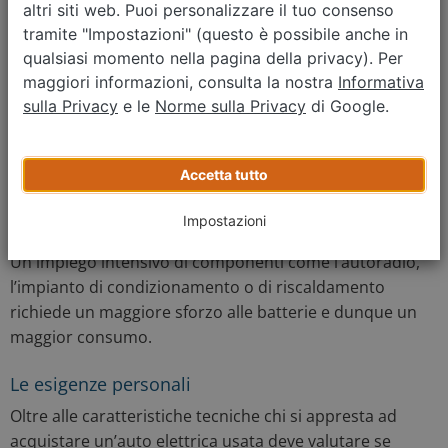
altri siti web. Puoi personalizzare il tuo consenso
ricariche necessarie per il mantenimento dell’auto.
tramite "Impostazioni" (questo è possibile anche in
qualsiasi momento nella pagina della privacy). Per
Un consiglio utile:
è preferibile scegliere auto
maggiori informazioni, consulta la nostra
Informativa
elettriche di seconda mano che abbiano percorso
sulla Privacy
e le
Norme sulla Privacy
di Google.
non più di 80.000 km.
Accetta tutto
Anche il tipo di utilizzo da parte del precedente
Impostazioni
proprietario influisce sulla salute del veicolo elettrico.
Un impiego intensivo di componenti come l’autoradio,
l’impianto di condizionamento o di riscaldamento
richiede un maggiore sforzo alle batterie e dunque un
maggior consumo.
Le esigenze personali
Oltre alle caratteristiche tecniche chi si appresta ad
acquistare un’auto elettrica usata deve valutare se