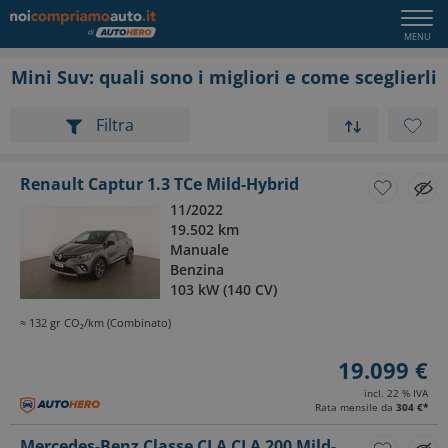
Mini Suv: quali sono i migliori e come sceglierli
Filtra
Renault Captur 1.3 TCe Mild-Hybrid
11/2022
19.502 km
Manuale
Benzina
103 kW (140 CV)
≈ 132 gr CO₂/km (Combinato)
19.099 €
incl. 22 % IVA
Rata mensile da
304 €
*
Mercedes-Benz Classe CLA CLA 200 Mild-