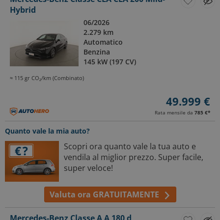
Hybrid
06/2026
2.279 km
Automatico
Benzina
145 kW (197 CV)
≈ 115 gr CO₂/km (Combinato)
49.999 €
Rata mensile da
785 €
*
Quanto vale la mia auto?
Scopri ora quanto vale la tua auto e
vendila al miglior prezzo. Super facile,
super veloce!
Valuta ora GRATUITAMENTE
Mercedes-Benz Classe A A 180 d