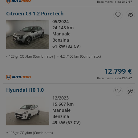
Rata mensile da
317 €
*
Citroen C3 1.2 PureTech
05/2024
24.145 km
Manuale
Benzina
61 kW (82 CV)
≈ 123 gr CO₂/km (Combinato)
≈ 4,2 l/100 km (Combinato.)
12.799 €
Rata mensile da
206 €
*
Hyundai i10 1.0
12/2023
15.667 km
Manuale
Benzina
49 kW (67 CV)
≈ 116 gr CO₂/km (Combinato)