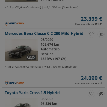
≈ 111 gr CO₂/km (Combinato)
≈ 4,4 l/100 km (Combinato.)
23.399 €
Rata mensile da
371 €
*
Mercedes-Benz Classe C C 200 Mild-Hybrid
08/2020
105.674 km
Automatico
Benzina
135 kW (197 CV)
≈ 155 gr CO₂/km (Combinato)
≈ 6,1 l/100 km (Combinato.)
24.099 €
Rata mensile da
382 €
*
Toyota Yaris Cross 1.5 Hybrid
08/2022
96.539 km