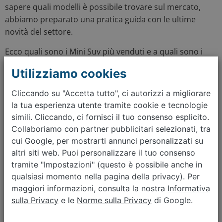
sapere quali modelli è possibile trovare sul mercato,
abbiamo preparato una pratica guida con le ultime
novità del settore.
Ecco quali sono i Mini Suv più venduti e a quali sono i
prezzi di listino.
Utilizziamo cookies
Cliccando su "Accetta tutto", ci autorizzi a migliorare
Mini Suv sul mercato italiano
la tua esperienza utente tramite cookie e tecnologie
Mini Suv Opel
: Opel Karl Rocks
simili. Cliccando, ci fornisci il tuo consenso esplicito.
(dimensioni 368/170/149 cm; prezzo da
Collaboriamo con partner pubblicitari selezionati, tra
13.420€) - Opel Mokka X (dimensioni
cui Google, per mostrarti annunci personalizzati su
428/178/166 cm; prezzo da 23.250€)
altri siti web. Puoi personalizzare il tuo consenso
tramite "Impostazioni" (questo è possibile anche in
Mini Suv Ford
: Ford EcoSport
qualsiasi momento nella pagina della privacy). Per
(dimensioni 410/177/165 cm; prezzo Da
maggiori informazioni, consulta la nostra
Informativa
20.500€) - Ford Puma (dimensioni
sulla Privacy
e le
Norme sulla Privacy
di Google.
419/180/154 cm; prezzo da 22.750€)