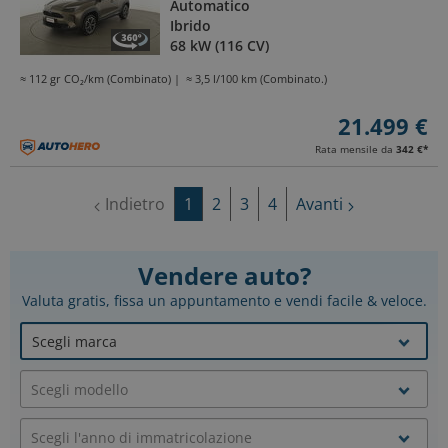
Automatico
Ibrido
68 kW (116 CV)
≈ 112 gr CO₂/km (Combinato)
≈ 3,5 l/100 km (Combinato.)
21.499 €
Rata mensile da
342 €
*
Indietro
1
2
3
4
Avanti
Vendere auto?
Valuta gratis, fissa un appuntamento e vendi facile & veloce.