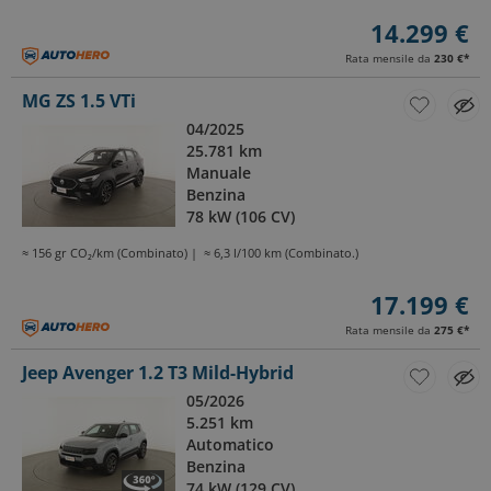
14.299 €
Rata mensile da
230 €
*
MG ZS 1.5 VTi
04/2025
25.781 km
Manuale
Benzina
78 kW (106 CV)
≈ 156 gr CO₂/km (Combinato)
≈ 6,3 l/100 km (Combinato.)
17.199 €
Rata mensile da
275 €
*
Jeep Avenger 1.2 T3 Mild-Hybrid
05/2026
5.251 km
Automatico
Benzina
74 kW (129 CV)