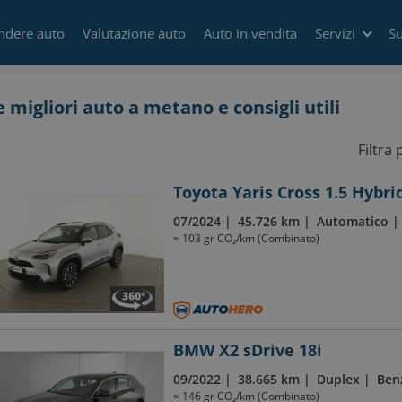
ndere auto
Valutazione auto
Auto in vendita
Servizi
Su
e migliori auto a metano e consigli utili
Filtra 
Toyota Yaris Cross 1.5 Hybri
07/2024
45.726 km
Automatico
≈ 103 gr CO₂/km (Combinato)
BMW X2 sDrive 18i
09/2022
38.665 km
Duplex
Ben
≈ 146 gr CO₂/km (Combinato)