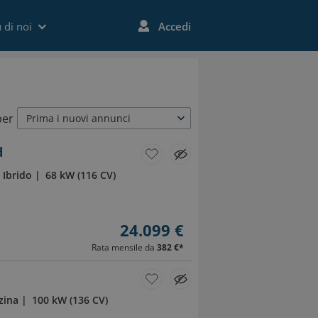
 di noi
Accedi
per
Prima i nuovi annunci
d
Ibrido
68 kW (116 CV)
24.099 €
Rata mensile da
382 €
*
zina
100 kW (136 CV)