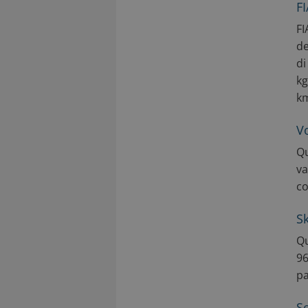
F
FI
de
di
kg
k
V
Qu
va
co
S
Qu
96
pa
Se