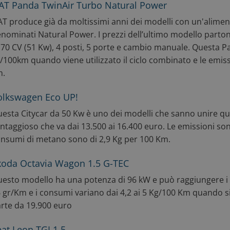
IAT Panda TwinAir Turbo Natural Power
AT produce già da moltissimi anni dei modelli con un'alim
nominati Natural Power. I prezzi dell’ultimo modello part
 70 CV (51 Kw), 4 posti, 5 porte e cambio manuale. Questa 
/100km quando viene utilizzato il ciclo combinato e le emiss
m.
olkswagen Eco UP!
esta Citycar da 50 Kw è uno dei modelli che sanno unire qua
ntaggioso che va dai 13.500 ai 16.400 euro. Le emissioni son
nsumi di metano sono di 2,9 Kg per 100 Km.
koda Octavia Wagon 1.5 G-TEC
esto modello ha una potenza di 96 kW e può raggiungere i 
 gr/Km e i consumi variano dai 4,2 ai 5 Kg/100 Km quando si u
rte da 19.900 euro
at Leon TGI 1.5