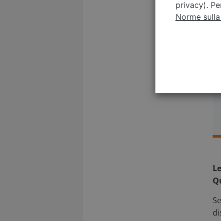
privacy). Pe
Norme sulla
Le
Qu
Se
di