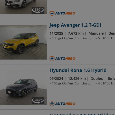
Jeep Avenger 1.2 T-GDI
11/2025
7.672 km
Manuale
Ben
≈ 130 gr CO₂/km (Combinato)
≈ 5,5 l/100 k
Hyundai Kona 1.6 Hybrid
09/2024
12.426 km
Duplex
Ibri
≈ 106 gr CO₂/km (Combinato)
≈ 4,5 l/100 k