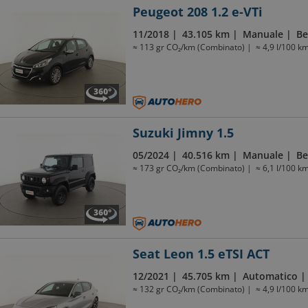
Peugeot 208 1.2 e-VTi
11/2018
43.105 km
Manuale
Be
≈ 113 gr CO₂/km (Combinato)
≈ 4,9 l/100 k
Suzuki Jimny 1.5
05/2024
40.516 km
Manuale
Be
≈ 173 gr CO₂/km (Combinato)
≈ 6,1 l/100 k
Seat Leon 1.5 eTSI ACT
12/2021
45.705 km
Automatico
≈ 132 gr CO₂/km (Combinato)
≈ 4,9 l/100 k