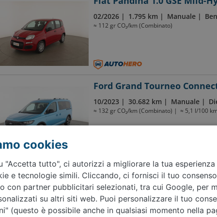
Fiat Pandina 1.0 GSE Mild-H
02/2026
1.795 km
Manuale
Ben
≈ 112 gr CO₂/km (Combinato)
Ford Grand Tourneo Connect
10/2023
30.682 km
Manuale
Di
≈ 132 gr CO₂/km (Combinato)
≈ 5,1 l/100 k
iamo cookies
 "Accetta tutto", ci autorizzi a migliorare la tua esperienza
ie e tecnologie simili. Cliccando, ci fornisci il tuo consenso
Indietro
1
2
3
4
5
…
 con partner pubblicitari selezionati, tra cui Google, per m
onalizzati su altri siti web. Puoi personalizzare il tuo cons
Noi compriamo la tua auto
i" (questo è possibile anche in qualsiasi momento nella pa