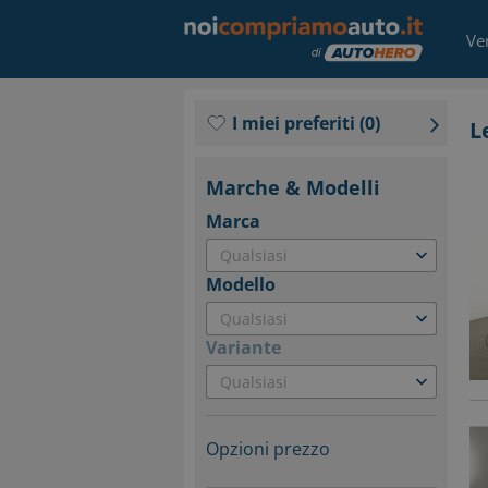
Ve
I miei preferiti
(
0
)
L
Marche & Modelli
Marca
Qualsiasi
Modello
Qualsiasi
Variante
Qualsiasi
Opzioni prezzo