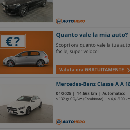
Quanto vale la mia auto?
Scopri ora quanto vale la tua auto
facile, super veloce!
Valuta ora GRATUITAMENTE
Mercedes-Benz Classe A A 1
04/2025
14.668 km
Automatico
≈ 132 gr CO₂/km (Combinato)
≈ 4,4 l/100 k