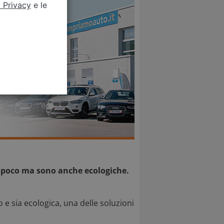
a Privacy
e le
poco ma sono anche ecologiche.
?
 sia ecologica, una delle soluzioni