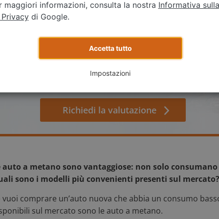
r maggiori informazioni, consulta la nostra
Informativa sull
Valuta gratis, fissa un appuntamento e vendi facile & veloce.
 Privacy
di Google.
Accetta tutto
Impostazioni
Richiedi la valutazione
 auto a metano sono vantaggiose: non solo consumano 
ali sono i modelli più convenienti presenti sul mercato
 vuoi comprare un’auto nuova che abbia un consumo basso e
sponibili sul mercato sono le auto a metano.