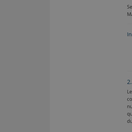
Se
Ma
In
2
Le
co
nu
qu
du