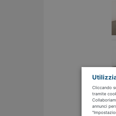
Utilizz
Cliccando su
tramite cook
Collaboriamo
annunci pers
"Impostazion