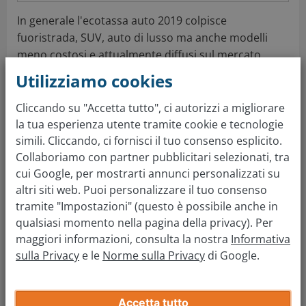
In generale l'ecotassa auto 2019 colpisce
fuoristrada, SUV, auto di lusso ma anche modelli
meno costosi e attualmente diffusi sul mercato.
Vediamone assieme alcuni:
Utilizziamo cookies
Cliccando su "Accetta tutto", ci autorizzi a migliorare
Elenco auto ecotassa 2019
la tua esperienza utente tramite cookie e tecnologie
Alfa Romeo Giulia benzina
: 162 g/Km
simili. Cliccando, ci fornisci il tuo consenso esplicito.
CO2
Collaboriamo con partner pubblicitari selezionati, tra
Audi A3 Sedan benzina
: 162 g/Km CO2
cui Google, per mostrarti annunci personalizzati su
BMW Serie 6 Gran Turismo gasolio
: 161
altri siti web. Puoi personalizzare il tuo consenso
g/Km CO2
tramite "Impostazioni" (questo è possibile anche in
Fiat 500 L benzina
: 161 g/Km CO2
qualsiasi momento nella pagina della privacy). Per
Opel Zafira gasolio
: 161 g/Km CO2
maggiori informazioni, consulta la nostra
Informativa
sulla Privacy
e le
Norme sulla Privacy
di Google.
Volvo XC40 benzina
: 161 g/Km CO2
Come sapere quano CO2 emette l'auto
Accetta tutto