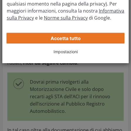
qualsiasi momento nella pagina della privacy). Per
Valuta la mia auto adesso
maggiori informazioni, consulta la nostra
Informativa
sulla Privacy
e le
Norme sulla Privacy
di Google.
Cosa fare se non hai la carta di
circolazione?
Accetta tutto
Nel caso in cui oltre ad aver perso la targa, hai
smarrito anche la carta di circolazione o il certificato
Impostazioni
di proprietà, oppure questi documenti ti sono stati
rubati,
l’iter da seguire cambia
.
Dovrai prima rivolgerti alla
Motorizzazione Civile e solo dopo
recarti agli STA dell’ACI per il rinnovo
dell’iscrizione al Pubblico Registro
Automobilistico.
In tal caso oltre alla documentazione di cui abbiamo