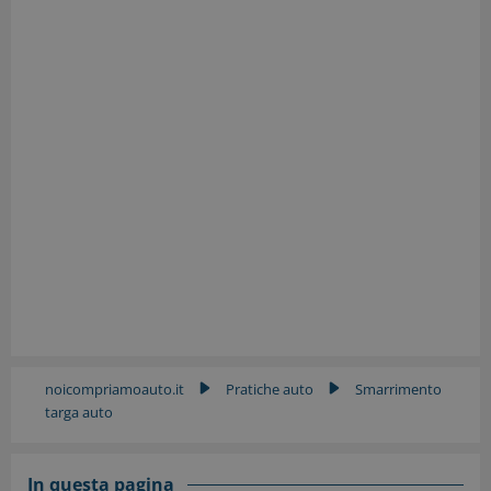
noicompriamoauto.it
Pratiche auto
Smarrimento
▶
▶
targa auto
In questa pagina