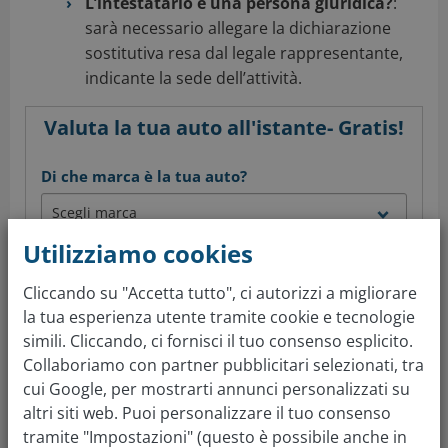
L’intestatario è una persona giuridica?
:
sarà necessario allegare la dichiarazione
sostitutiva resa dal legale rappresentante,
indicante la sede dell’attività.
Valuta la tua auto all'istante- Gratis!
Di che marca è la tua auto?
Utilizziamo cookies
Qual è il modello?
Cliccando su "Accetta tutto", ci autorizzi a migliorare
la tua esperienza utente tramite cookie e tecnologie
simili. Cliccando, ci fornisci il tuo consenso esplicito.
In che anno è stata immatricolata?
Collaboriamo con partner pubblicitari selezionati, tra
cui Google, per mostrarti annunci personalizzati su
altri siti web. Puoi personalizzare il tuo consenso
tramite "Impostazioni" (questo è possibile anche in